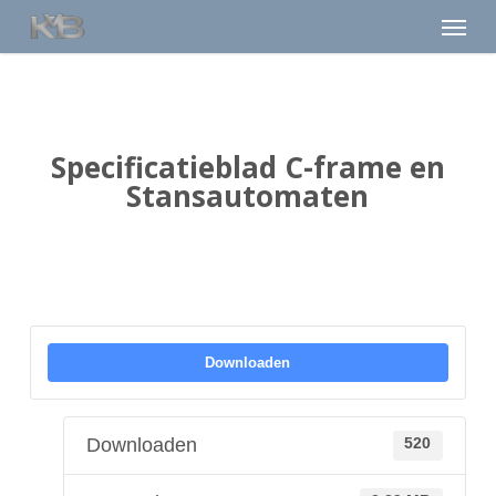
Skip
Menu
to
main
content
Specificatieblad C-frame en
Stansautomaten
Downloaden
Downloaden
520