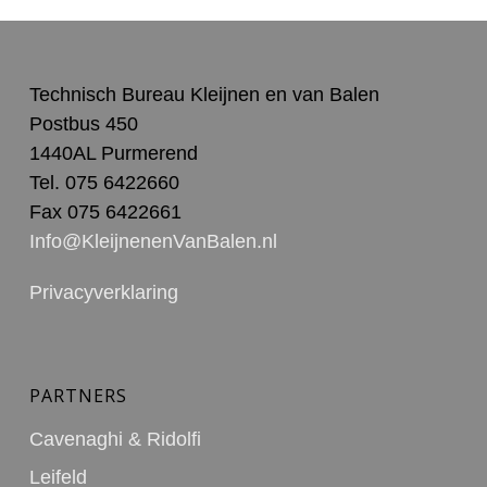
Technisch Bureau Kleijnen en van Balen
Postbus 450
1440AL Purmerend
Tel. 075 6422660
Fax 075 6422661
Info@KleijnenenVanBalen.nl
Privacyverklaring
PARTNERS
Cavenaghi & Ridolfi
Leifeld