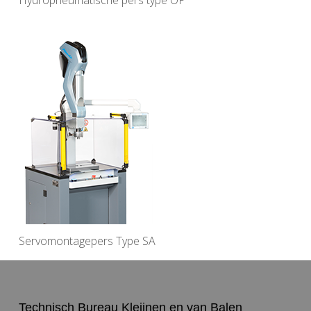
Hydropneumatische pers type OP
Servomontagepers Type SA
Technisch Bureau Kleijnen en van Balen