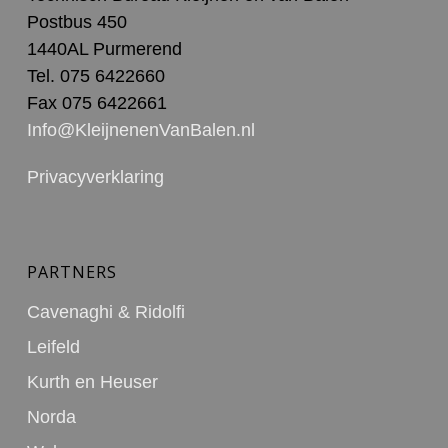
Postbus 450
1440AL Purmerend
Tel. 075 6422660
Fax 075 6422661
Info@KleijnenenVanBalen.nl
Privacyverklaring
PARTNERS
Cavenaghi & Ridolfi
Leifeld
Kurth en Heuser
Norda